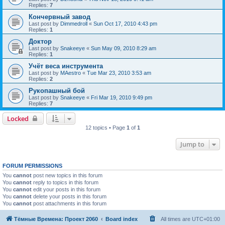
Replies:
7
Кончервный завод
Last post by
Dimmedroll
«
Sun Oct 17, 2010 4:43 pm
Replies:
1
Доктор
Last post by
Snakeeye
«
Sun May 09, 2010 8:29 am
Replies:
1
Учёт веса инструмента
Last post by
MAestro
«
Tue Mar 23, 2010 3:53 am
Replies:
2
Рукопашный бой
Last post by
Snakeeye
«
Fri Mar 19, 2010 9:49 pm
Replies:
7
Locked
12 topics • Page
1
of
1
Jump to
FORUM PERMISSIONS
You
cannot
post new topics in this forum
You
cannot
reply to topics in this forum
You
cannot
edit your posts in this forum
You
cannot
delete your posts in this forum
You
cannot
post attachments in this forum
Тёмные Времена: Проект 2060
Board index
All times are
UTC+01:00