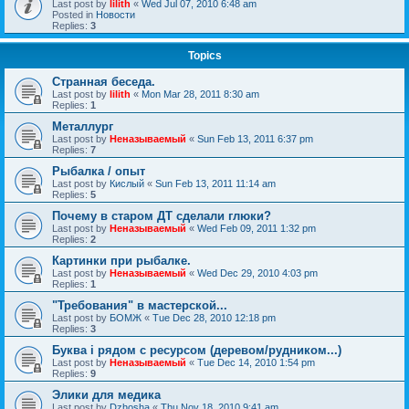
Last post by
lilith
«
Wed Jul 07, 2010 6:48 am
Posted in
Новости
Replies:
3
Topics
Странная беседа.
Last post by
lilith
«
Mon Mar 28, 2011 8:30 am
Replies:
1
Металлург
Last post by
Неназываемый
«
Sun Feb 13, 2011 6:37 pm
Replies:
7
Рыбалка / опыт
Last post by
Кислый
«
Sun Feb 13, 2011 11:14 am
Replies:
5
Почему в старом ДТ сделали глюки?
Last post by
Неназываемый
«
Wed Feb 09, 2011 1:32 pm
Replies:
2
Картинки при рыбалке.
Last post by
Неназываемый
«
Wed Dec 29, 2010 4:03 pm
Replies:
1
"Требования" в мастерской...
Last post by
БОМЖ
«
Tue Dec 28, 2010 12:18 pm
Replies:
3
Буква i рядом с ресурсом (деревом/рудником...)
Last post by
Неназываемый
«
Tue Dec 14, 2010 1:54 pm
Replies:
9
Элики для медика
Last post by
Dzhosha
«
Thu Nov 18, 2010 9:41 am