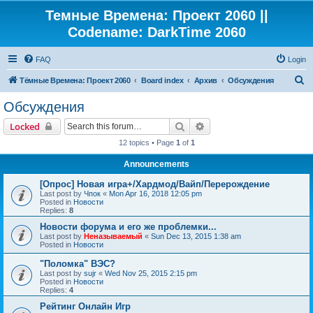
Темные Времена: Проект 2060 ||
Codename: DarkTime 2060
FAQ
Login
S
Тёмные Времена: Проект 2060
Board index
Архив
Обсуждения
e
Обсуждения
a
Search
Advanced search
Locked
r
12 topics • Page
1
of
1
c
Announcements
h
[Опрос] Новая игра+/Хардмод/Вайп/Перерождение
Last post by
Чпок
«
Mon Apr 16, 2018 12:05 pm
Posted in
Новости
Replies:
8
Новости форума и его же проблемки...
Last post by
Неназываемый
«
Sun Dec 13, 2015 1:38 am
Posted in
Новости
"Поломка" ВЭС?
Last post by
sujr
«
Wed Nov 25, 2015 2:15 pm
Posted in
Новости
Replies:
4
Рейтинг Онлайн Игр