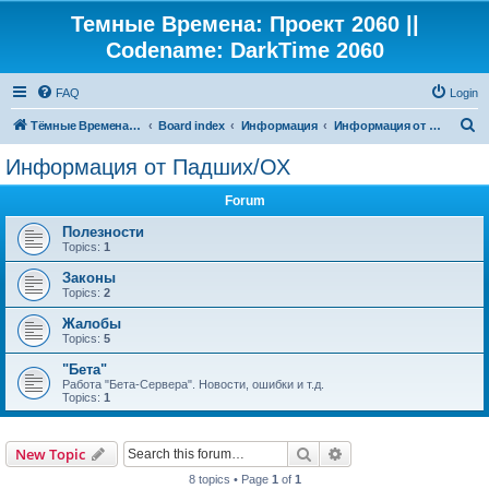
Темные Времена: Проект 2060 ||
Codename: DarkTime 2060
FAQ
Login
S
Тёмные Времена: Проект 2060
Board index
Информация
Информация от Падших/ОХ
e
Информация от Падших/ОХ
a
Forum
r
c
Полезности
Topics:
1
h
Законы
Topics:
2
Жалобы
Topics:
5
"Бета"
Работа "Бета-Сервера". Новости, ошибки и т.д.
Topics:
1
Search
Advanced search
New Topic
8 topics • Page
1
of
1