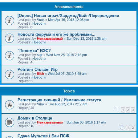
Announcements
[Опрос] Новая игра+/Хардмод/Вайп/Перерождение
Last post by
Чпок
«
Mon Apr 16, 2018 12:05 pm
Posted in
Новости
Replies:
8
Новости форума и его же проблемки...
Last post by
Неназываемый
«
Sun Dec 13, 2015 1:38 am
Posted in
Новости
"Поломка" ВЭС?
Last post by
sujr
«
Wed Nov 25, 2015 2:15 pm
Posted in
Новости
Replies:
4
Рейтинг Онлайн Игр
Last post by
lilith
«
Wed Jul 07, 2010 6:48 am
Posted in
Новости
Replies:
3
Topics
Регистрация гильдий / Изменение статуса
Last post by
Чпок
«
Tue Aug 22, 2017 2:17 am
Replies:
25
1
2
3
Домик в Столице
Last post by
Неназываемый
«
Sun Jun 05, 2016 1:17 am
Replies:
16
1
2
Сдача Мультов / Бан ПСЖ