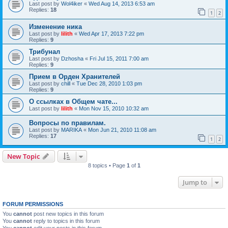
Last post by
Wol4iker
«
Wed Aug 14, 2013 6:53 am
Replies:
18
1
2
Изменение ника
Last post by
lilith
«
Wed Apr 17, 2013 7:22 pm
Replies:
9
Трибунал
Last post by
Dzhosha
«
Fri Jul 15, 2011 7:00 am
Replies:
9
Прием в Орден Хранителей
Last post by
chill
«
Tue Dec 28, 2010 1:03 pm
Replies:
9
О ссылках в Общем чате...
Last post by
lilith
«
Mon Nov 15, 2010 10:32 am
Вопросы по правилам.
Last post by
MARIKA
«
Mon Jun 21, 2010 11:08 am
Replies:
17
1
2
New Topic
8 topics • Page
1
of
1
Jump to
FORUM PERMISSIONS
You
cannot
post new topics in this forum
You
cannot
reply to topics in this forum
You
cannot
edit your posts in this forum