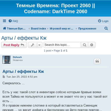
Темные Времена: Проект 2060 ||
Codename: DarkTime 2060
FAQ
Login
S
Тёмные Времена: Проект 2060
Board index
Игровой мир игры "Темные Времена"
Предложения
e
Арты / еффекты Кж
a
Search
Advanced s
Post Reply
r
1 post • Page
1
of
1
c
Dzhosh
h
Новичок
Арты / еффекты Кж
P
Tue Jan 25, 2022 4:52 pm
o
s
Смеркалось ...
t
Есть у нас такой слот в инвентаре собсно которым бравые вояки
всея Тайма не пользуются а может и не знают что он у нас такой вот
есть ...
Я о правом нижнем слотике в который вставляетыса Сменщик
оружия ... уx весит дофига и бесполезен но йето повтор повтор...