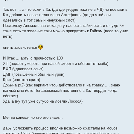
Так вот ... а что если в Кж (да где угодно тока не в ЧД) но всётаки в
Кж добавить новое желание на Артефакты (да да чтоб они
одевались в тот самый ненужный слот).
Поскольку Аномальная локация у нас есть гайки есть и о чудо Кж
тоже есть то желание таки можно прикрутить к Гайкам (веса то униx
неть)
опять засвистелся
И 0так ... арты с прочностью 100
XП (недаёт умереть при вашей смерти и сбегает от моба)
ЕXП (удваивает опыт)
ДМГ (повышенный обычный урон)
Крит (частота крита)
Добыча (x2) (как вариант чтоб действовало и на травку .... знаю
наглый мне йето Неназываемый постоянно в Кж твердит когда
сбегает)
Удача (ну тут уже сугубо на ловлю Лосося)
Мечты канешн но кто его знает...
дабы усложнить процесс вполне возможно кристалы на мобов
таскать к Старьёвщику сдавая иx получать какието Поинты и у